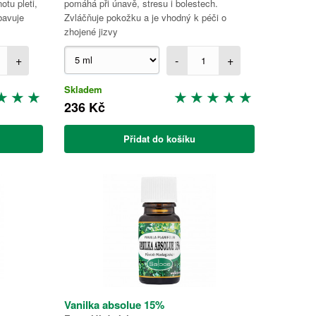
otu pleti,
pomáhá při únavě, stresu i bolestech.
bavuje
Zvláčňuje pokožku a je vhodný k péči o
zhojené jizvy
+
-
+
Skladem
236 Kč
Přidat do košíku
Vanilka absolue 15%