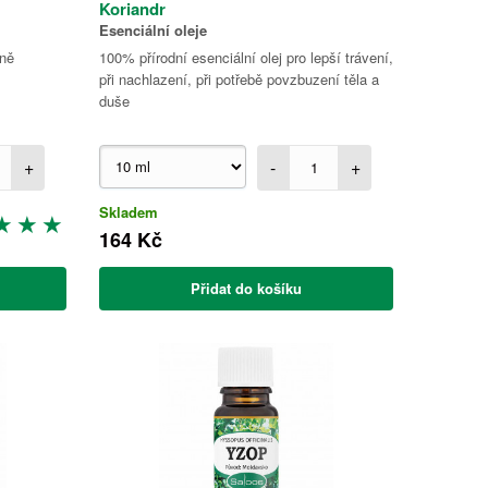
Koriandr
Esenciální oleje
mně
100% přírodní esenciální olej pro lepší trávení,
při nachlazení, při potřebě povzbuzení těla a
duše
+
-
+
Skladem
164 Kč
Přidat do košíku