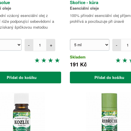
solue
Skořice - kůra
í oleje
Esenciální oleje
dní vzácný esenciální olej z
100% přírodní esenciální olej příje
í růže podporující sebevědomí a
prohřívá a povzbuzuje při únavě
 získaný špičkovou metodou
-
+
-
Skladem
191 Kč
Přidat do košíku
Přidat do košíku