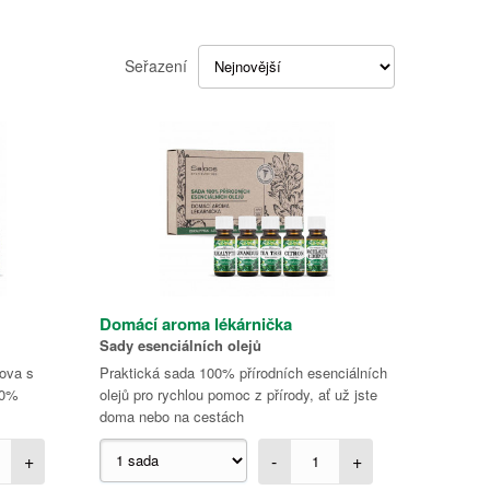
Seřazení
Domácí aroma lékárnička
Sady esenciálních olejů
mova s
Praktická sada 100% přírodních esenciálních
00%
olejů pro rychlou pomoc z přírody, ať už jste
doma nebo na cestách
+
-
+