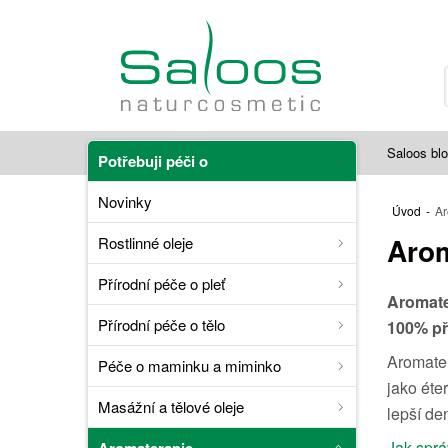
Saloos bl
Potřebuji péči o
Novinky
Úvod
-
Ar
Arom
Rostlinné oleje
Přírodní péče o pleť
Aromat
Přírodní péče o tělo
100% př
Aromater
Péče o maminku a miminko
jako éter
Masážní a tělové oleje
lepší de
Jak sprá
Aromaterapie