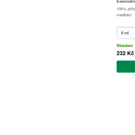
Esenciáln
100% příro
meditaci
Skladem
232 Kč