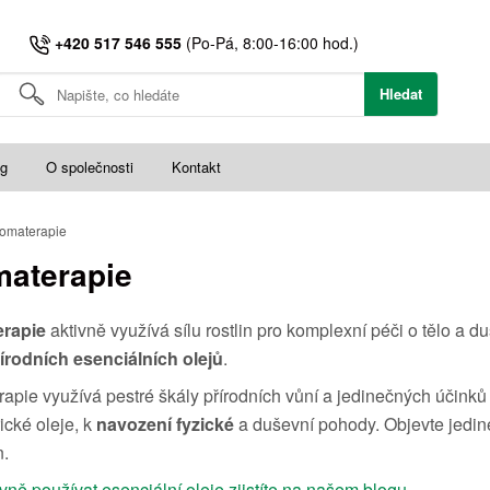
+420 517 546 555
(Po-Pá, 8:00-16:00 hod.)
Hledat
og
O společnosti
Kontakt
omaterapie
aterapie
erapie
aktivně využívá sílu rostlin pro komplexní péči o tělo 
írodních esenciálních olejů
.
apie využívá pestré škály přírodních vůní a jedinečných účinků
ické oleje, k
navození fyzické
a duševní pohody. Objevte jedine
n.
vně používat esenciální oleje zjistíte na našem blogu