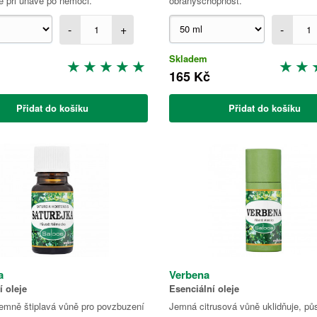
e při únavě po nemoci.
obranyschopnost.
-
+
-
Skladem
165 Kč
Přidat do košíku
Přidat do košíku
a
Verbena
í oleje
Esenciální oleje
jemně štiplavá vůně pro povzbuzení
Jemná citrusová vůně uklidňuje, půs