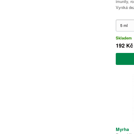
imunity, r
Vyniká dez
Skladem
192 Kč
Myrha