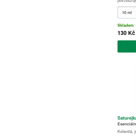
povzbuzuj
Skladem
130 Kč
Saturejk
Esenciáln
Kořenitá, 