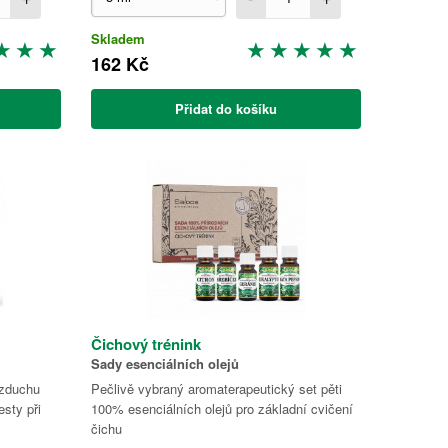
Skladem
162 Kč
Přidat do košíku
Čichový trénink
Sady esenciálních olejů
vzduchu
Pečlivě vybraný aromaterapeutický set pěti
sty při
100% esenciálních olejů pro základní cvičení
čichu