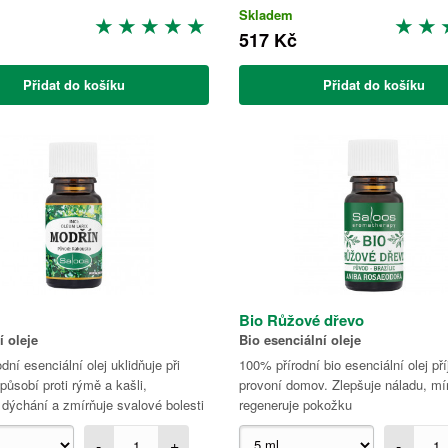
Skladem
517 Kč
Přidat do košíku
Přidat do košíku
Bio Růžové dřevo
í oleje
Bio esenciální oleje
dní esenciální olej uklidňuje při
100% přírodní bio esenciální olej př
 působí proti rýmě a kašli,
provoní domov. Zlepšuje náladu, mír
dýchání a zmírňuje svalové bolesti
regeneruje pokožku
-
+
-