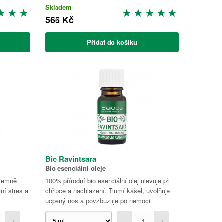
Skladem
566 Kč
Přidat do košíku
Bio Ravintsara
Bio esenciální oleje
íjemně
100% přírodní bio esenciální olej ulevuje při
ní stres a
chřipce a nachlazení. Tlumí kašel, uvolňuje
ucpaný nos a povzbuzuje po nemoci
+
-
+