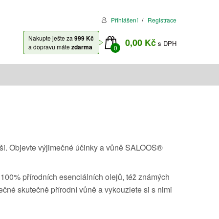
Přihlášení
Registrace
Nakupte ješte za
999 Kč
0,00 Kč
s DPH
a dopravu máte
zdarma
0
a duši. Objevte výjimečné účinky a vůně SALOOS®
 100% přírodních esenciálních olejů, též známých
čné skutečně přírodní vůně a vykouzlete si s nimi