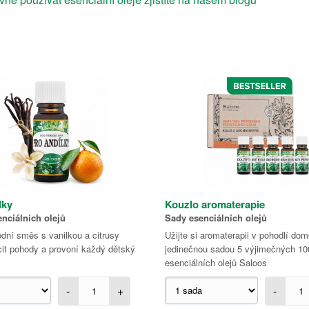
lky
Kouzlo aromaterapie
nciálních olejů
Sady esenciálních olejů
dní směs s vanilkou a citrusy
Užijte si aromaterapii v pohodlí do
cit pohody a provoní každý dětský
jedinečnou sadou 5 výjimečných 1
esenciálních olejů Saloos
-
+
-