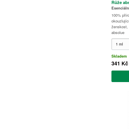
Růže ab
Esenciáln
100% příro
okouzlujíc
ženskost,
absolue
Skladem
341 Kč