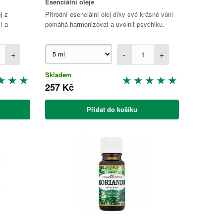
Esenciální oleje
j z
Přírodní esenciální olej díky své krásné vůni
í a
pomáhá harmonizovat a uvolnit psychiku.
+
-
+
Skladem
257 Kč
Přidat do košíku