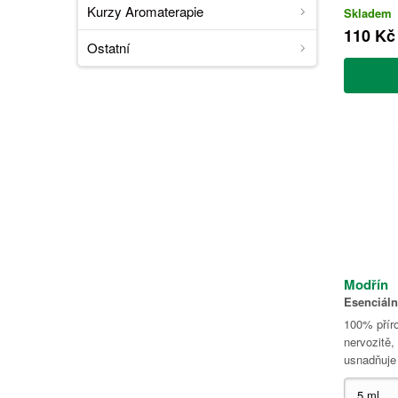
Kurzy Aromaterapie
Skladem
110 Kč
Ostatní
Modřín
Esenciáln
100% příro
nervozitě,
usnadňuje 