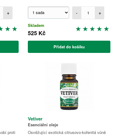
+
-
+
Skladem
525 Kč
Přidat do košíku
Vetiver
Esenciální oleje
obí proti
Osvěžující exotická citrusovo-kořenitá vůně